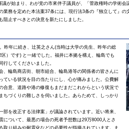
の審議が始まり、わが党の市來伴子議員が、「菅政権時の学術会
の業務を定めた本法案37条には、現行法3条の『独立して』の
も阻止すべきとの決意を新たにしました。
た。昨年に続き、辻英之さん(当時は大学の先生、昨年の総
区）です) と一緒でした。福井に本拠を構え、輪島でも
同行してくださいました。
会、輪島商店街、朝市組合、輪島港等の関係者の皆さんに
っている状況を目の当たりにし、心が痛みました。公費解
の合意、道路や港の修復もまだまだこれからという状況で
まちづくりの難しさを伺いました。あらためて、しっかり
一部を改正する法律案」が議論されています。近い将来、
について、最悪の場合の死者予想数は29万8000人とさ
る取り組みや耐震化などの必要性が指摘されています。ま