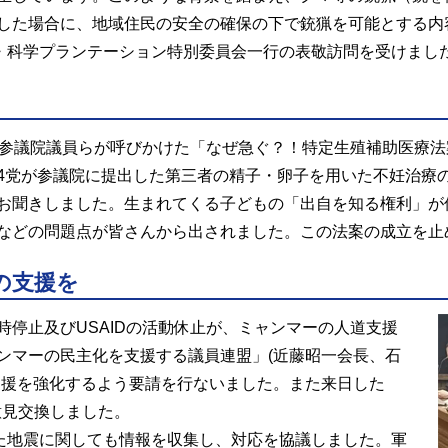
した場合に、地域住民の安全の確保の下で銃猟を可能とする内
境・科学プランテーション特別委員会一行の表敬訪問を受けまし
我参議院議員らが呼びかけた「なぜ急ぐ？！特定生殖補助医療
4党が参議院に提出した第三者の精子・卵子を用いた不妊治療
お聞きしました。生まれてくる子どもの「出自を知る権利」が
などの問題点が皆さんから出されました。この法案の成立を止
の支援を
停止及びUSAIDの活動休止が、ミャンマーの人道支援
ンマーの民主化を支援する議員連盟」(近藤昭一会長、石
支援を強化するよう要請を行ないました。また来日した
意見交換しました。
した地震に関しても情報を収集し、対応を協議しました。軍