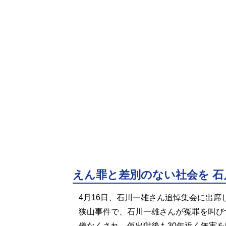
えん罪と差別のない社会を 石
4月16日、石川一雄さん追悼集会に出席
狭山事件で、石川一雄さんが冤罪を叫び
儀なくされ、仮出獄後も30年近く無実