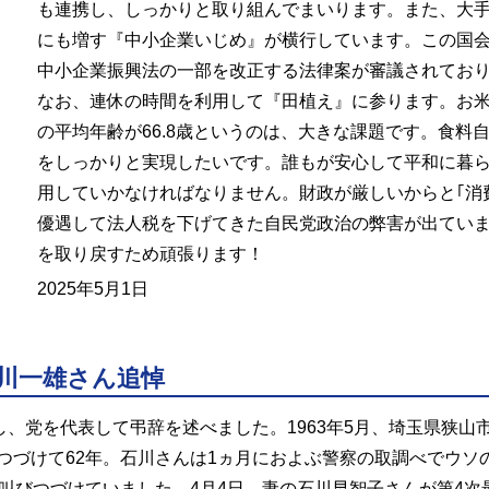
も連携し、しっかりと取り組んでまいります。また、大
にも増す『中小企業いじめ』が横行しています。この国
中小企業振興法の一部を改正する法律案が審議されてお
なお、連休の時間を利用して『田植え』に参ります。お
の平均年齢が66.8歳というのは、大きな課題です。食料
をしっかりと実現したいです。誰もが安心して平和に暮
用していかなければなりません。財政が厳しいからと｢消
優遇して法人税を下げてきた自民党政治の弊害が出てい
を取り戻すため頑張ります！
2025年5月1日
川一雄さん追悼
し、党を代表して弔辞を述べました。1963年5月、埼玉県狭
つづけて62年。石川さんは1ヵ月におよぶ警察の取調べでウソ
を叫びつづけていました。4月4日、妻の石川早智子さんが第4