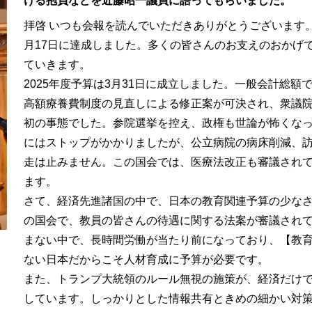
ける抱負などを近藤昭一議員に語ってもらいました。
拝啓 いつも会報を読んでいただきありがとうございます。
月17日に達成しました。多くの皆さんのお支えのおかげ
ていきます。
2025年度予算は3月31日に成立しました。一般会計総額で
高額療養費制度の見直しによる修正案が可決され、衆議
初の事態でした。参院選挙を控え、政権も世論が怖くな
にはストップがかかりましたが、公立病院の病床削減、
走は止みません。この国会では、医療法改正も審議され
ます。
さて、経済先進諸国の中で、日本の教育関連予算の少な
の国会で、教員の皆さんの待遇に関する法案が審議され
まない中で、長時間労働が当たり前になっており、【教
ない日本だからこそ人材育成に予算が必要です。
また、トランプ大統領のルール無視の施策が、経済だけ
しています。しっかりとした情報共有ときめの細かい対