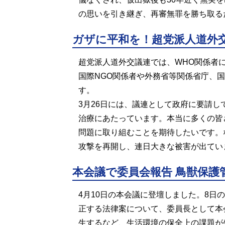
の思いを引き継ぎ、再審無罪を勝ち取る
ガザに平和を！超党派人道外
超党派人道外交議連では、WHO関係者
国際NGO関係者や外務省等関係省庁、国
す。
3月26日には、議連として政府に要請
治療にあたっています。本当に多くの皆
問題に取り組むことを期待したいです。
攻撃を再開し、連日大きな被害が出てい
本会議で委員会報告 鳥獣保護
4月10日の本会議に登壇しました。8
正する法律案について、委員長として本
生するなど、生活環境の保全上の課題が