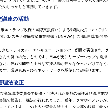
ためしっかりと連携していきます。
交議連の活動
に米国トランプ政権の国際支援停止による影響などについてオ
連パレスチナ難民救済事業機構（UNRWA）の清田明宏保健局
してきたメディカル・エバキュエーションの一例目が実施され、
さんの努力のたまものです。日本が更にリーダーシップを発揮
なお、停戦期間中も十分な支援活動が届かなかっただけでなく
ます。議連もあらゆるネットワークを駆使して頑張ります。
管理法改正
日の衆議院環境委員会で採決・可決された鳥獣の保護及び管理並
会議で報告し、採決が行われました。近年、クマやイノシシが
生じています。このような背景を踏まえ、クマ等の銃猟（銃を