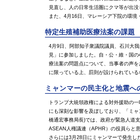
見直し、人の日常生活圏にクマ等が出没
また、4月16日、マレーシア下院の環
特定生殖補助医療法案の課題
4月9日、阿部知子衆議院議員、石川大
見」に参加しました。自・公・維・国の
療法案の問題点について、当事者の声を
に限っている上、罰則が設けられている
ミャンマーの民主化と地震へ
トランプ大統領政権による対外援助の一時
にも深刻な影響を及ぼしており、「ミャ
橋通宏事務局長)では、政府が緊急人道
ASEAN人権議連（APHR）の役員らと
さらには3月28日にミャンマーで発生