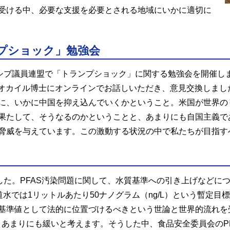
受ける中、必要な支援を必要とされる地域にいかに適切に
プショック」勉強会
シブ議員連盟で「トランプショック」に関する勉強会を開催しました
のナンシー・オカイル博士にオンラインでお話しいただき、意見交換し
に、いかに中国を抑え込んでいくかということ。米国が世界の
果たして、そうなるのかということと、あまりにも自国主義で
脅威を与えています。この激動する状況の中で私たちが目指す
した。PFAS汚染問題に関して、水質基準への引き上げなどに
道水では1リットルあたり50ナノグラム（ng/L）という暫定
基準値として法的に位置づけるべきという世論と世界的流れを
あまりにも緩いと考えます。そうした中、食品安全委員会のPF