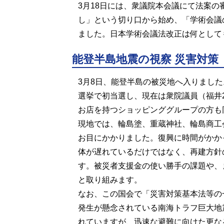
3月18日には、衆議院本会議にて法案
し」という切り口から始め、「学術会議
ました。日本学術会議法改正は何として
能登半島地震の視察 災害対策
3月8日、能登半島の被災地へ入りまし
選挙で初当選し、現在は衆院議員（福井2
お店を持つショッピンググループの方も
現地では、輪島塗、重蔵神社、輪島商工
お目にかかりました。復興に時間がかか
体が遅れているだけではなく、再建方針
す。被災者支援金の使い勝手の課題や、
と取り組みます。
なお、この国会で「災害対策基本法等の
発生が懸念されている南海トラフ巨大地震
れていますが、迅速な避難に向けた更な