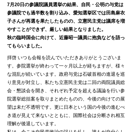
7月20日の参議院議員選挙の結果、自民・公明の与党は
参議院でも過半数を割り込み、愛知選挙区では田島麻衣
子さんが再選を果たしたものの、立憲民主党は議席を増
やすことができず、厳しい結果となりました。
秋の臨時国会に向けて、近藤昭一議員に抱負などを語っ
てもらいました。
拝啓 いつも会報を読んでいただきありがとうございま
す。参院選挙が終わって一ヶ月以上が経ちますが、様々
な混乱が続いています。政府与党は石破首相の進退を巡
り意見が対立し、私たち立憲民主党は二回の両院議員総
会・懇談会を開き、それぞれ予定を超える議論を行い参
院選挙総括案を取りまとめたものの、今後の向けての展
望は未だ不透明です。更に日本という国の今後の進むべ
き道が見えて来ないとともに、国際社会は分断され相互
理解が後退しています。
私は、今こそ自民党政治の誤りを糺し、誰もが自分らし