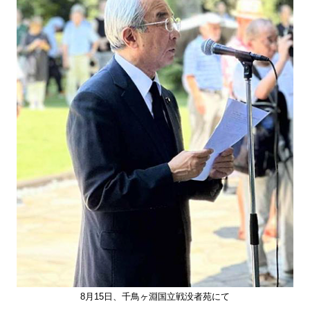
8月15日、千鳥ヶ淵国立戦没者苑にて