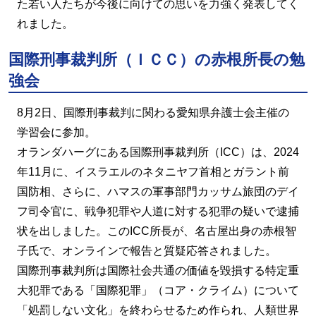
た若い人たちが今後に向けての思いを力強く発表してく
れました。
国際刑事裁判所（ＩＣＣ）の赤根所長の勉
強会
8月2日、国際刑事裁判に関わる愛知県弁護士会主催の
学習会に参加。
オランダハーグにある国際刑事裁判所（ICC）は、2024
年11月に、イスラエルのネタニヤフ首相とガラント前
国防相、さらに、ハマスの軍事部門カッサム旅団のデイ
フ司令官に、戦争犯罪や人道に対する犯罪の疑いで逮捕
状を出しました。このICC所長が、名古屋出身の赤根智
子氏で、オンラインで報告と質疑応答されました。
国際刑事裁判所は国際社会共通の価値を毀損する特定重
大犯罪である「国際犯罪」（コア・クライム）について
「処罰しない文化」を終わらせるため作られ、人類世界