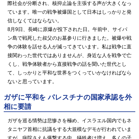
際社会が分断され、核抑止論を主張する声が大きくなっ
ています。唯一の戦争被爆国として日本はしっかりと発
信しなくてはならない。
8月9日、長崎に原爆が投下された日。午前中、サイパ
ン島で戦死した叔父のお墓参りに行きました。被爆や戦
争の体験を話せる人が減ってきています。私は戦争に直
接関わった世代ではありませんが、身近な人を戦争で亡
くし、戦争体験者から直接戦争の話を聞いた世代とし
て、しっかりと平和な世界をつくっていかなければなら
ないと思っています。
ガザに平和を パレスチナの国家承認を外
相に要請
ガザを巡る情勢は悲惨さを極め、イスラエル国内でもネ
タニヤフ首相に抗議をする大規模なデモが行われていま
すが、病院さえも爆撃する中、犠牲者は増え、多くの子