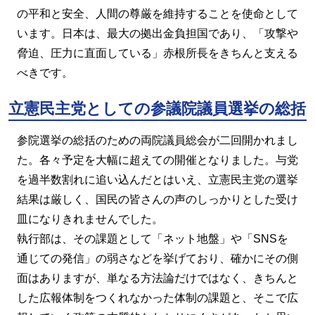
の平和と安全、人間の尊厳を維持することを使命として
います。日本は、最大の拠出金負担国であり、「攻撃や
脅迫、圧力に直面している」赤根所長をきちんと支える
べきです。
立憲民主党としての参議院議員選挙の総括
参院選挙の総括のための両院議員総会が二回開かれまし
た。各々予定を大幅に超えての開催となりました。与党
を過半数割れに追い込んだとはいえ、立憲民主党の選挙
結果は厳しく、国民の皆さんの声のしっかりとした受け
皿になりきれませんでした。
執行部は、その課題として「ネット地盤」や「SNSを
通じての発信」の弱さなどを挙げており、確かにその側
面はありますが、単なる方法論だけではなく、きちんと
した広報体制をつくれなかった体制の課題と、そこで広