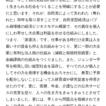
く生きられる社会をつくることを明確にすることが必要
だと思います。それが、自民党によって失われた（奪わ
れた）30年を取り戻すことです。自民党型経済はバブ
ル崩壊後の経済ビジネスモデル構築で、その責任を個人
にしわ寄せし大企業は利益を出せる仕組みにしました。
つまり、「派遣法」です。仕事がある時だけ企業は人を
雇いその賃金も抑える仕組みをつくり、更に一部の大企
業に有利な法人税の仕組み（減税と租税特別措置）と、
金融課税の仕組みをつくりました。また、ジェンダー平
等を軽視し旧い縦型社会を温存し、すべての人が個人と
してその力を発揮する機会をおろそかにし、教育に予算
を配分しないことによって人材育成や研究促進を停滞さ
せたのです。更に、医療、年金、介護などの公共サービ
スの充実を怠り、人々の生き方をきゅうきゅうとさせて
しまいました。更には、早くから問題点を指摘されてき
た「少子化」や「デジタル化」への対応も怠りました。