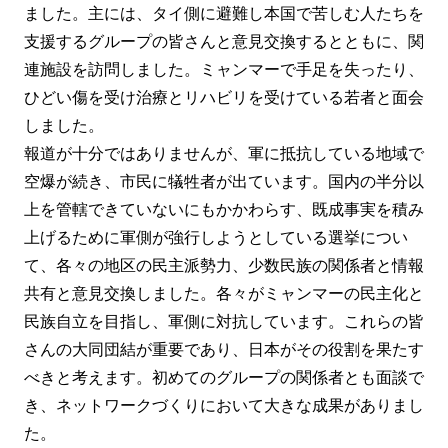
ました。主には、タイ側に避難し本国で苦しむ人たちを
支援するグループの皆さんと意見交換するとともに、関
連施設を訪問しました。ミャンマーで手足を失ったり、
ひどい傷を受け治療とリハビリを受けている若者と面会
しました。
報道が十分ではありませんが、軍に抵抗している地域で
空爆が続き、市民に犠牲者が出ています。国内の半分以
上を管轄できていないにもかかわらす、既成事実を積み
上げるために軍側が強行しようとしている選挙につい
て、各々の地区の民主派勢力、少数民族の関係者と情報
共有と意見交換しました。各々がミャンマーの民主化と
民族自立を目指し、軍側に対抗しています。これらの皆
さんの大同団結が重要であり、日本がその役割を果たす
べきと考えます。初めてのグループの関係者とも面談で
き、ネットワークづくりにおいて大きな成果がありまし
た。