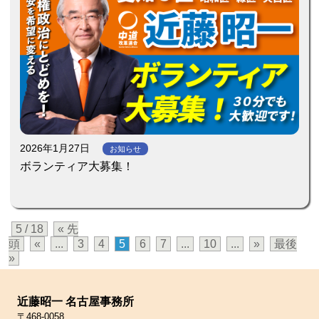
2026年1月27日
お知らせ
ボランティア大募集！
5 / 18
« 先
頭
«
...
3
4
5
6
7
...
10
...
»
最後
»
近藤昭一 名古屋事務所
〒468-0058